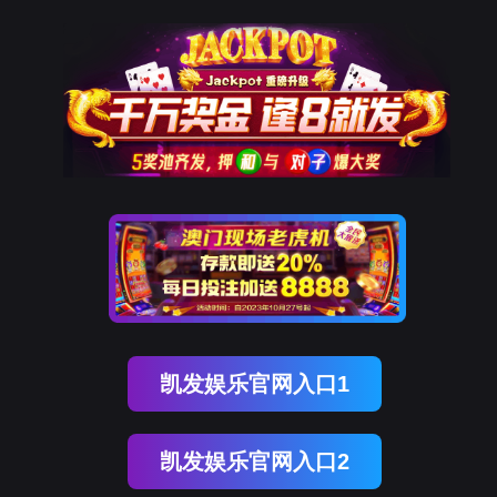
凯发娱乐官网入口1
凯发娱乐官网入口2