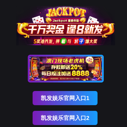
凯发娱乐官网入口1
凯发娱乐官网入口2